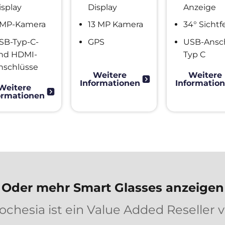
isplay
Display
Anzeige
erhöhen Sie die
Wahrscheinlichkeit,
 MP-Kamera
13 MP Kamera
34° Sichtf
dass Sie
personalisierte
SB-Typ-C-
GPS​
USB-Ansc
Inhalte und
nd HDMI-
Typ C
Angebote erhalten.
nschlüsse
Weitere
Weitere
Informationen
Informatio
Weitere
ormationen
Oder mehr Smart Glasses anzeigen
ochesia ist ein Value Added Reseller 