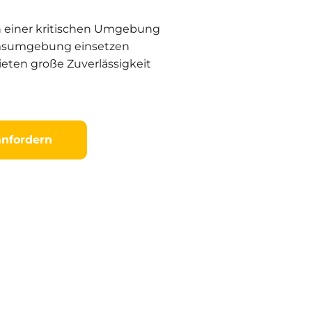
 in einer kritischen Umgebung
eumsumgebung einsetzen
eten große Zuverlässigkeit
nfordern