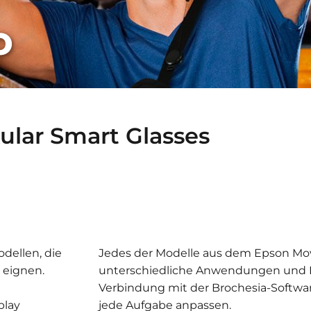
o
ular Smart Glasses
Erforderlich
Diese
Cookies sind
nicht
optional. Sie
werden
odellen, die
Jedes der Modelle aus dem Epson Mov
benötigt,
 eignen.
unterschiedliche Anwendungen und Ei
damit die
Verbindung mit der Brochesia-Software
Website
funktioniert.
play
jede Aufgabe anpassen.