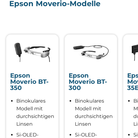
Epson Moverio-Modelle
Epson
Epson
Ep
Moverio BT-
Moverio BT-
Mov
350
300
35
Binokulares
Binokulares
B
Modell mit
Modell mit
M
durchsichtigen
durchsichtigen
d
Linsen
Linsen
L
Si-OLED-
Si-OLED-
S