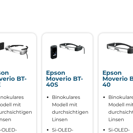
gut wie
möglich
funktioniert.
Wenn Sie
diese
Cookies
ablehnen,
werden
einige
Funktionen
auf der
Website
son
Epson
Epson
nicht mehr
verfügbar
erio BT-
Moverio BT-
Moverio B
sein.
E
40S
40
inokulares
Binokulares
Binokular
Marketing
odell mit
Modell mit
Modell mi
Indem Sie Ihre
urchsichtigen
durchsichtigen
durchsich
Interessen und Ihr
insen
Linsen
Linsen
Verhalten beim
Besuch unserer
i-OLED-
Si-OLED-
Si-OLED-
Website mitteilen,