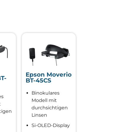
Epson Moverio
T-
BT-45CS
Binokulares
es
Modell mit
t
durchsichtigen
tigen
Linsen
Si-OLED-Display