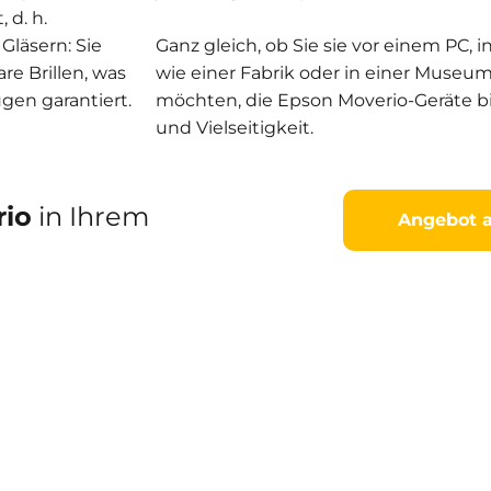
 d. h.
Gläsern: Sie
Ganz gleich, ob Sie sie vor einem PC,
Statistik
e Brillen, was
wie einer Fabrik oder in einer Mus
Damit wir die
en garantiert.
möchten, die Epson Moverio-Geräte bi
Funktionalität
und die
und Vielseitigkeit.
Struktur der
Website
verbessern
können,
rio
in Ihrem
Angebot a
basierend auf
der Nutzung
der Website.
Erleben
Sie
Damit
unsere
Website
während
Ihres
Besuchs so