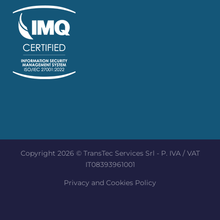
Copyright 2026 © TransTec Services Srl - P. IVA / VAT
IT08393961001
Privacy and Cookies Policy