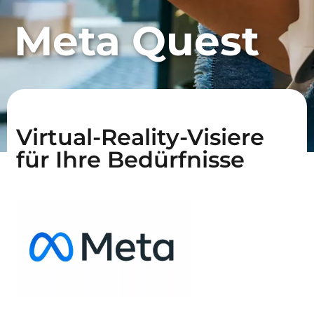
Meta Quest
Virtual-Reality-Visiere
für Ihre Bedürfnisse
Erforderlich
Diese
Cookies sind
nicht
optional. Sie
werden
benötigt,
damit die
Website
funktioniert.