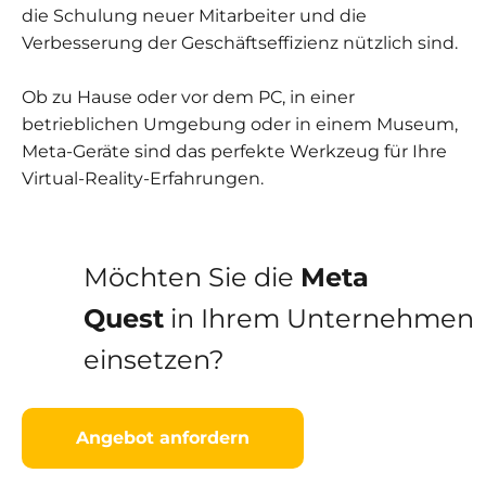
die Schulung neuer Mitarbeiter und die
gut wie
möglich
Verbesserung der Geschäftseffizienz nützlich sind.
funktioniert.
Wenn Sie
Ob zu Hause oder vor dem PC, in einer
diese
Cookies
betrieblichen Umgebung oder in einem Museum,
ablehnen,
Meta-Geräte sind das perfekte Werkzeug für Ihre
werden
Virtual-Reality-Erfahrungen.
einige
Funktionen
auf der
Website
nicht mehr
Möchten Sie die
Meta
verfügbar
sein.
Quest
in Ihrem Unternehmen
einsetzen?
Marketing
Indem Sie Ihre
Interessen und Ihr
Angebot anfordern
Verhalten beim
Besuch unserer
Website mitteilen,