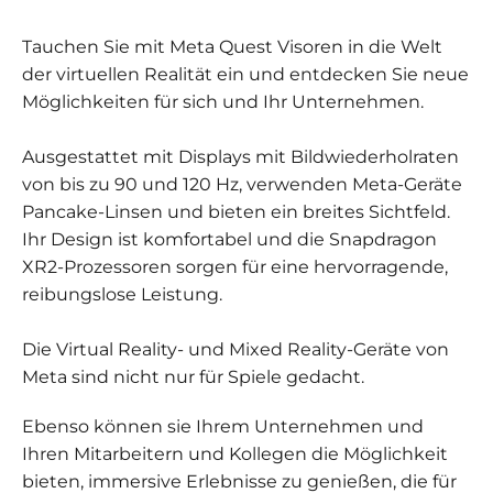
Tauchen Sie mit Meta Quest Visoren in die Welt
Statistik
der virtuellen Realität ein und entdecken Sie neue
Damit wir die
Funktionalität
Möglichkeiten für sich und Ihr Unternehmen.
und die
Struktur der
Ausgestattet mit Displays mit Bildwiederholraten
Website
von bis zu 90 und 120 Hz, verwenden Meta-Geräte
verbessern
können,
Pancake-Linsen und bieten ein breites Sichtfeld.
basierend auf
Ihr Design ist komfortabel und die Snapdragon
der Nutzung
XR2-Prozessoren sorgen für eine hervorragende,
der Website.
reibungslose Leistung.
Erleben
Die Virtual Reality- und Mixed Reality-Geräte von
Sie
Meta sind nicht nur für Spiele gedacht.
Damit
unsere
Ebenso können sie Ihrem Unternehmen und
Website
während
Ihren Mitarbeitern und Kollegen die Möglichkeit
Ihres
bieten, immersive Erlebnisse zu genießen, die für
Besuchs so