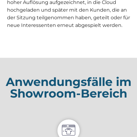
hoher Auflösung aufgezeichnet, in die Cloud
gut wie
hochgeladen und später mit den Kunden, die an
möglich
funktioniert.
der Sitzung teilgenommen haben, geteilt oder für
Wenn Sie
neue Interessenten erneut abgespielt werden.
diese
Cookies
ablehnen,
werden
einige
Funktionen
auf der
Website
nicht mehr
Anwendungsfälle im
verfügbar
sein.
Showroom-Bereich
Marketing
Indem Sie Ihre
Interessen und Ihr
Verhalten beim
Besuch unserer
Website mitteilen,