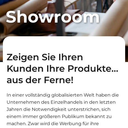
Showroom
Zeigen Sie Ihren
Kunden Ihre Produkte...
Erforderlich
aus der Ferne!
Diese
Cookies sind
nicht
In einer vollständig globalisierten Welt haben die
optional. Sie
Unternehmen des Einzelhandels in den letzten
werden
benötigt,
Jahren die Notwendigkeit unterstrichen, sich
damit die
einem immer größeren Publikum bekannt zu
Website
machen. Zwar wird die Werbung für ihre
funktioniert.