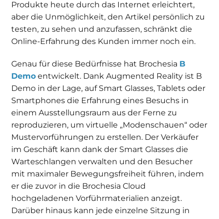
Produkte heute durch das Internet erleichtert,
aber die Unmöglichkeit, den Artikel persönlich zu
Statistik
testen, zu sehen und anzufassen, schränkt die
Damit wir die
Online-Erfahrung des Kunden immer noch ein.
Funktionalität
und die
Struktur der
Genau für diese Bedürfnisse hat Brochesia
B
Website
Demo
entwickelt. Dank Augmented Reality ist B
verbessern
Demo in der Lage, auf Smart Glasses, Tablets oder
können,
Smartphones die Erfahrung eines Besuchs in
basierend auf
der Nutzung
einem Ausstellungsraum aus der Ferne zu
der Website.
reproduzieren, um virtuelle „Modenschauen“ oder
Mustervorführungen zu erstellen. Der Verkäufer
im Geschäft kann dank der Smart Glasses die
Erleben
Sie
Warteschlangen verwalten und den Besucher
Damit
mit maximaler Bewegungsfreiheit führen, indem
unsere
er die zuvor in die Brochesia Cloud
Website
hochgeladenen Vorführmaterialien anzeigt.
während
Ihres
Darüber hinaus kann jede einzelne Sitzung in
Besuchs so